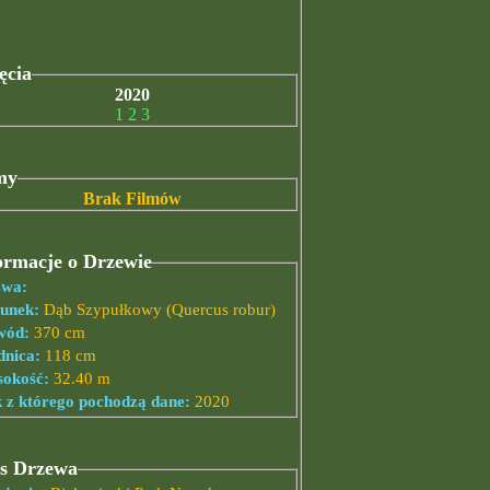
ęcia
2020
1
2
3
my
Brak Filmów
ormacje o Drzewie
wa:
unek:
Dąb Szypułkowy (Quercus robur)
wód:
370 cm
dnica:
118 cm
okość:
32.40 m
 z którego pochodzą dane:
2020
s Drzewa