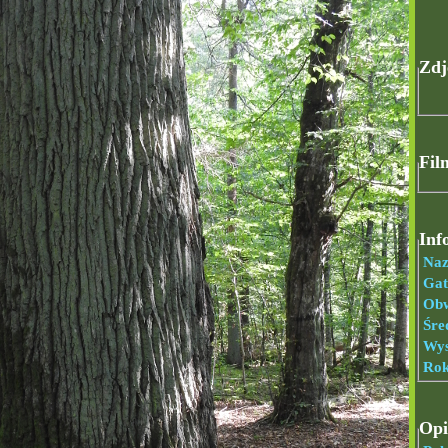
Zdj
Fil
Inf
Naz
Gat
Ob
Śre
Wys
Rok
Opi